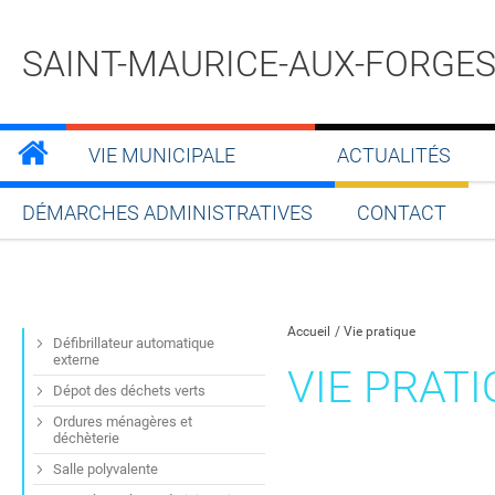
SAINT-MAURICE-AUX-FORGE
VIE MUNICIPALE
ACTUALITÉS
DÉMARCHES ADMINISTRATIVES
CONTACT
Partager sur Facebook
Partager sur Twitt
Partager s
Par
Accueil
Vie pratique
Défibrillateur automatique
externe
VIE PRAT
Dépot des déchets verts
Ordures ménagères et
déchèterie
Salle polyvalente