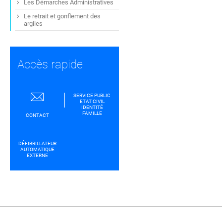
Les Démarches Administratives
Le retrait et gonflement des
argiles
Accès rapide
SERVICE PUBLIC
ETAT CIVIL
IDENTITÉ
FAMILLE
CONTACT
DÉFIBRILLATEUR
AUTOMATIQUE
EXTERNE