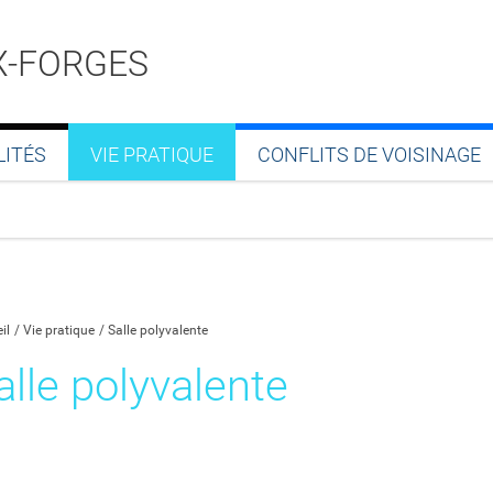
X-FORGES
LITÉS
VIE PRATIQUE
CONFLITS DE VOISINAGE
Partager sur Facebook
Partager sur Twitter
Partager sur LinkedIn
Partager par email
il
Vie pratique
Salle polyvalente
alle polyvalente