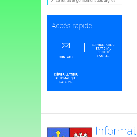
Le retrait et gonflement des argiles
Accès rapide
SERVICE PUBLIC
ETAT CIVIL
IDENTITÉ
FAMILLE
CONTACT
DÉFIBRILLATEUR
AUTOMATIQUE
EXTERNE
Informat