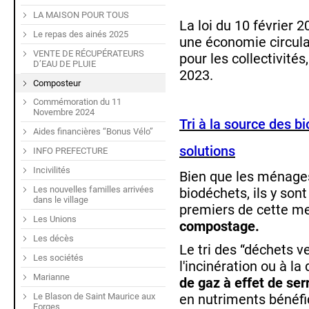
LA MAISON POUR TOUS
La loi du 10 février 2
Le repas des ainés 2025
une économie circula
VENTE DE RÉCUPÉRATEURS
pour les collectivités
D’EAU DE PLUIE
2023.
Composteur
Commémoration du 11
Novembre 2024
Tri à la source des b
Aides financières “Bonus Vélo”
solutions
INFO PREFECTURE
Incivilités
Bien que les ménages
Les nouvelles familles arrivées
biodéchets, ils y sont
dans le village
premiers de cette m
Les Unions
compostage.
Les décès
Le tri des “déchets 
Les sociétés
l'incinération ou à la
Marianne
de gaz à effet de ser
Le Blason de Saint Maurice aux
en nutriments bénéfi
Forges