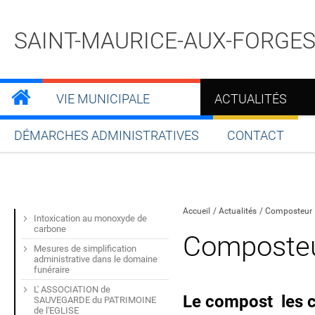
SAINT-MAURICE-AUX-FORGE
VIE MUNICIPALE
ACTUALITÉS
DÉMARCHES ADMINISTRATIVES
CONTACT
Partager sur Facebook
Partager sur Twitt
Partager s
Par
Accueil
Actualités
Composteur
Intoxication au monoxyde de
carbone
Composte
Mesures de simplification
administrative dans le domaine
funéraire
L' ASSOCIATION de
Le compost les 
SAUVEGARDE du PATRIMOINE
de l'EGLISE