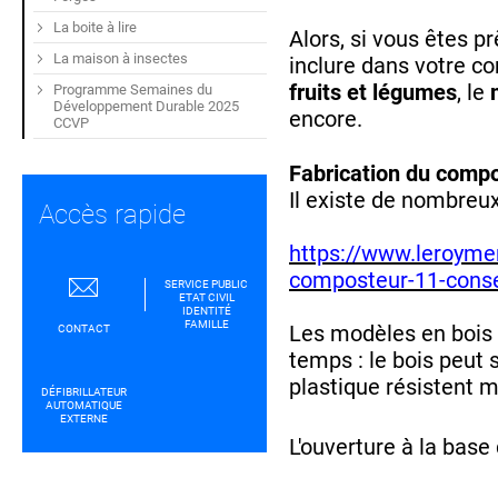
La boite à lire
Alors, si vous êtes p
La maison à insectes
inclure dans votre co
fruits et légumes
, le
Programme Semaines du
Développement Durable 2025
encore.
CCVP
Fabrication du comp
Il existe de nombreu
Accès rapide
https://www.leroymer
composteur-11-conse
SERVICE PUBLIC
ETAT CIVIL
IDENTITÉ
FAMILLE
Les modèles en bois 
CONTACT
temps : le bois peut 
plastique résistent m
DÉFIBRILLATEUR
AUTOMATIQUE
EXTERNE
L'ouverture à la bas