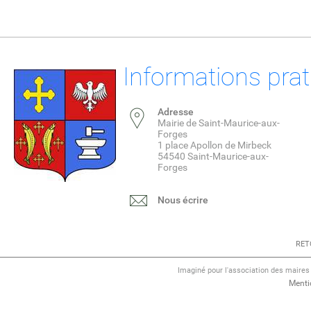
Informations pra
Adresse
Mairie de Saint-Maurice-aux-
Forges
1 place Apollon de Mirbeck
54540 Saint-Maurice-aux-
Forges
Nous écrire
RET
Imaginé pour l'association des maire
Menti