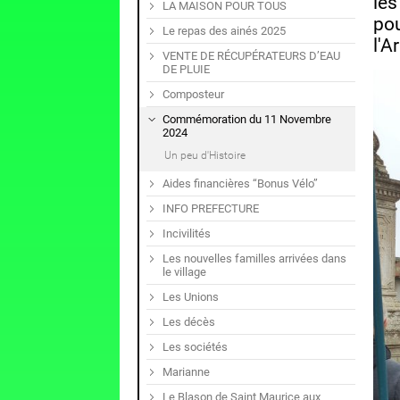
les
LA MAISON POUR TOUS
po
Le repas des ainés 2025
l'A
VENTE DE RÉCUPÉRATEURS D’EAU
DE PLUIE
Composteur
Commémoration du 11 Novembre
2024
Un peu d'Histoire
Aides financières “Bonus Vélo”
INFO PREFECTURE
Incivilités
Les nouvelles familles arrivées dans
le village
Les Unions
Les décès
Les sociétés
Marianne
Le Blason de Saint Maurice aux