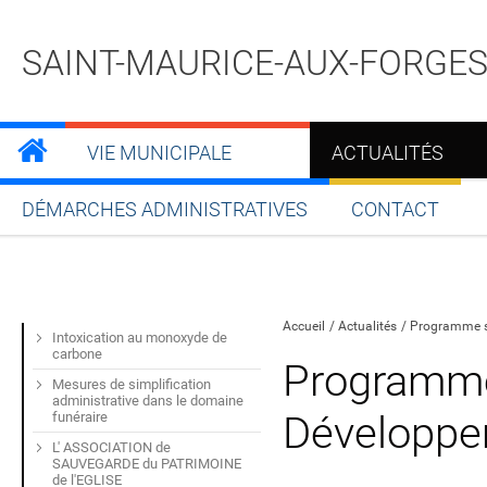
SAINT-MAURICE-AUX-FORGE
VIE MUNICIPALE
ACTUALITÉS
DÉMARCHES ADMINISTRATIVES
CONTACT
Partager sur Facebook
Partager sur Twitt
Partager s
Par
Accueil
Actualités
Programme s
Intoxication au monoxyde de
carbone
Programm
Mesures de simplification
administrative dans le domaine
Développe
funéraire
L' ASSOCIATION de
SAUVEGARDE du PATRIMOINE
de l'EGLISE