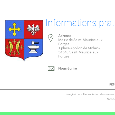
Informations pra
Adresse
Mairie de Saint-Maurice-aux-
Forges
1 place Apollon de Mirbeck
54540 Saint-Maurice-aux-
Forges
Nous écrire
RET
Imaginé pour l'association des maire
Menti